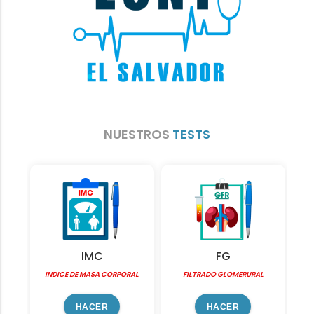
NUESTROS
TESTS
IMC
FG
 2
INDICE DE MASA CORPORAL
FILTRADO GLOMERURAL
D
HACER
HACER